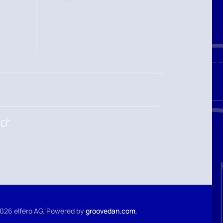
026
elfero AG. Powered by
groovedan.com
.