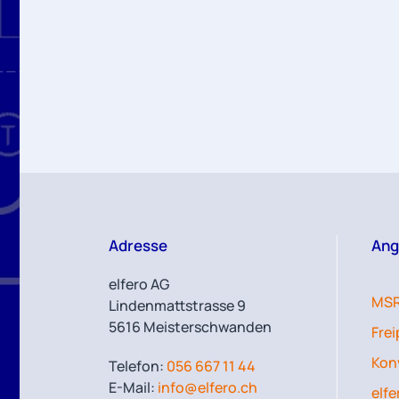
Adresse
Ang
elfero AG
MSR
Lindenmattstrasse 9
5616 Meisterschwanden
Fre
Kon
Telefon:
056 667 11 44
E-Mail:
info@elfero.ch
elfe