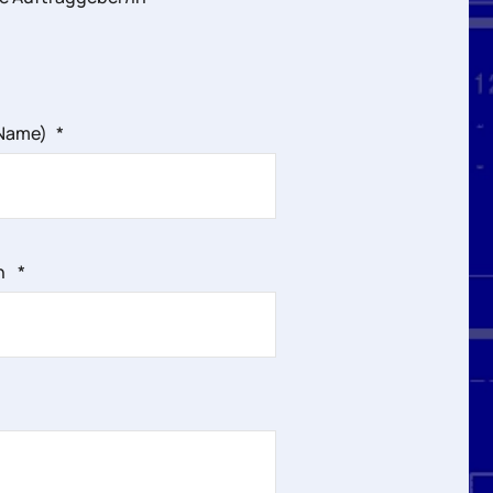
/Name)
*
ch
*