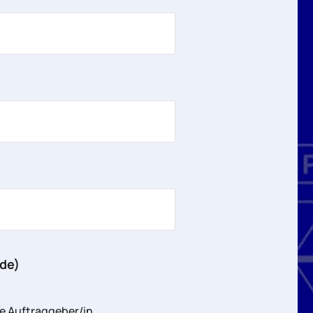
de)
e Auftraggeber/in