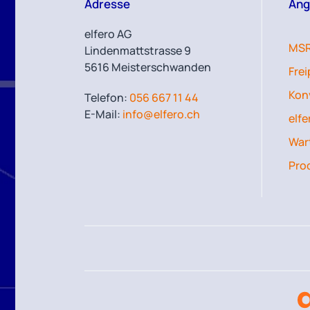
Adresse
Ang
elfero AG
MSR
Lindenmattstrasse 9
5616 Meisterschwanden
Fre
Kon
Telefon:
056 667 11 44
E-Mail:
info@elfero.ch
elfe
Wart
Pro