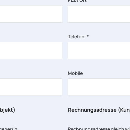
PLZ / Ort
*
Telefon
*
Mobile
bjekt)
Rechnungsadresse (Kun
geber/in
Rechnungsadresse gleich wi