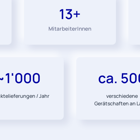
13+
MitarbeiterInnen
~1'000
ca. 50
ktelieferungen / Jahr
verschiedene
Gerätschaften an L