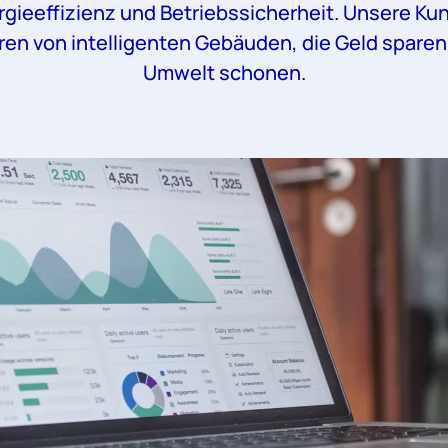
rgieeffizienz und Betriebssicherheit. Unsere Ku
eren von intelligenten Gebäuden, die Geld sparen
Umwelt schonen.