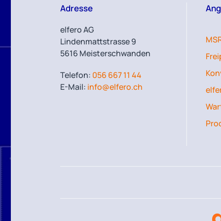
Adresse
Ang
elfero AG
MSR
Lindenmattstrasse 9
5616 Meisterschwanden
Fre
Kon
Telefon:
056 667 11 44
E-Mail:
info@elfero.ch
elfe
Wart
Pro