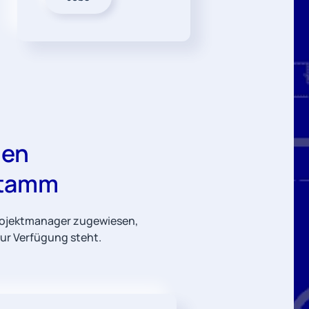
uen
stamm
Projektmanager zugewiesen,
zur Verfügung steht.