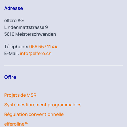
Adresse
elfero AG
Lindenmattstrasse 9
5616 Meisterschwanden
Téléphone:
056 667 11 44
E-Mail:
info@elfero.ch
Offre
Projets de MSR
Systèmes librement programmables
Régulation conventionnelle
elferoline™