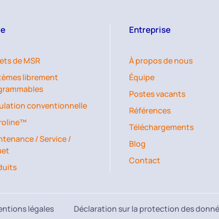
re
Entreprise
jets de MSR
À propos de nous
tèmes librement
Équipe
grammables
Postes vacants
ulation conventionnelle
Références
roline™
Téléchargements
tenance / Service /
Blog
uet
Contact
duits
ntions légales
Déclaration sur la protection des donn