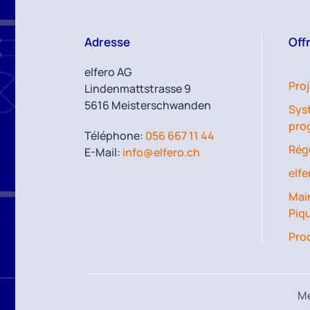
Adresse
Off
elfero AG
Pro
Lindenmattstrasse 9
5616 Meisterschwanden
Sys
pro
Téléphone:
056 667 11 44
Rég
E-Mail:
info@elfero.ch
elfe
Main
Piq
Pro
Me